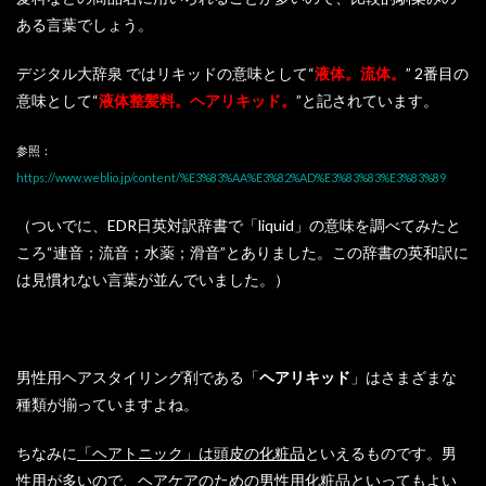
ある言葉でしょう。
デジタル大辞泉 ではリキッドの意味として“
液体。流体。
” 2番目の
意味として“
液体整髪料。ヘアリキッド。
”と記されています。
参照：
https://www.weblio.jp/content/%E3%83%AA%E3%82%AD%E3%83%83%E3%83%89
（ついでに、EDR日英対訳辞書で「liquid」の意味を調べてみたと
ころ“連音；流音；水薬；滑音”とありました。この辞書の英和訳に
は見慣れない言葉が並んでいました。）
男性用ヘアスタイリング剤である「
ヘアリキッド
」はさまざまな
種類が揃っていますよね。
ちなみに
「ヘアトニック」は頭皮の化粧品
といえるものです。男
性用が多いので、ヘアケアのための男性用化粧品といってもよい