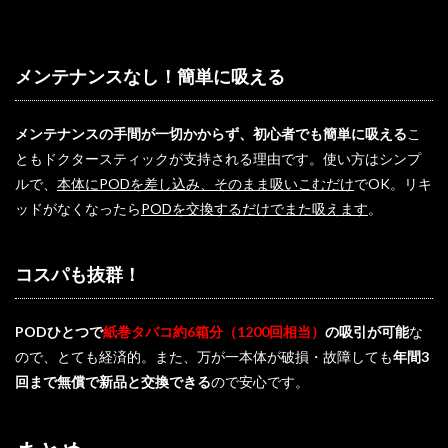
メンテナンスなし！簡単に吸える
メンテナンスの手間が一切かからず、初心者でも簡単に吸える
こ
ともドクタースティックが支持される理由です。使い方はシンプ
ルで、
本体にPODを差し込み、そのまま吸いこむだけ
でOK。リキ
ッドがなくなったら
PODを交換するだけでまた吸えます
。
コスパも抜群！
PODひとつで
紙巻タバコ約6箱分（1200回相当）
の吸引が可能
な
ので、とても経済的。また、万が一本体が破損・故障しても
年間3
回まで無償で新品と交換できる
ので安心です。