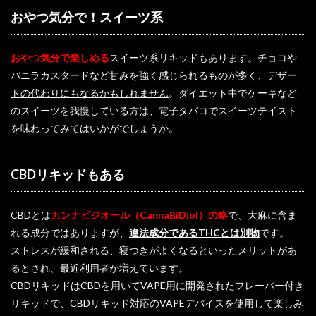
おやつ気分で！スイーツ系
おやつ気分で楽しめる
スイーツ系リキッドもあります。チョコや
バニラカスタードなど甘みを強く感じられるものが多く、
デザー
トの代わりにもなるかもしれません
。ダイエット中でケーキなど
のスイーツを我慢している方は、電子タバコでスイーツテイスト
を味わってみてはいかがでしょうか。
CBDリキッドもある
CBDとは
カンナビジオール（CannaBiDiol）の略
で、大麻に含ま
れる成分ではありますが、
違法成分であるTHCとは別物
です。
ストレスが緩和される、寝つきがよくなる
といったメリットがあ
るとされ、最近利用者が増えています。
CBDリキッドはCBDを用いてVAPE用に開発されたフレーバー付き
リキッドで、CBDリキッド対応のVAPEデバイスを使用して楽しみ