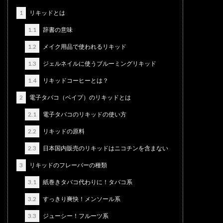
1
リキッドとは
1.1
辞書の意味
1.2
メイク用品で使われるリキッド
1.3
ジェルネイルに使うブルーミングリキッド
1.4
リキッドコーヒーとは？
2
電子タバコ（ベイプ）のリキッドとは
2.1
電子タバコのリキッドの使い方
2.2
リキッドの原料
2.3
日本国内販売のリキッドはニコチンを含まない
3
リキッドのフレーバーの種類
3.1
紙巻きタバコ代わりに！タバコ系
3.2
すっきり爽快！メンソール系
3.3
ジューシー！フルーツ系