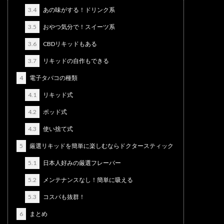
3.4
あの味がする！ドリンク系
3.5
おやつ気分で！スイーツ系
3.6
CBDリキッドもある
3.7
リキッドの自作もできる
4
電子タバコの種類
4.1
リキッド式
4.2
ポッド式
4.3
使い捨て式
5
厳選リキッドを簡単に楽しむならドクタースティック
5.1
日本人好みの厳選フレーバー
5.2
メンテナンスなし！簡単に吸える
5.3
コスパも抜群！
6
まとめ