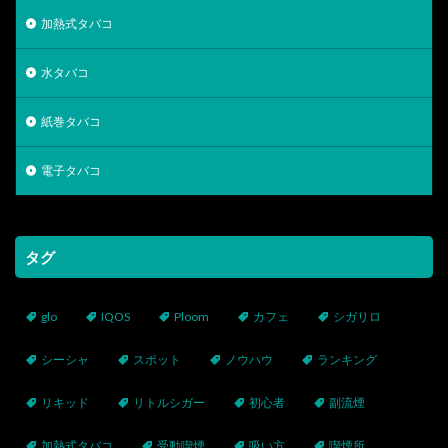
加熱式タバコ
水タバコ
紙巻タバコ
電子タバコ
タグ
glo
IQOS
Ploom
カフェ
シガリロ
シーシャ
スポット
ノウハウ
ランキング
リキッド
リトルシガー
初心者
副流煙
加熱式タバコ
受動喫煙
吸い方
喫煙所