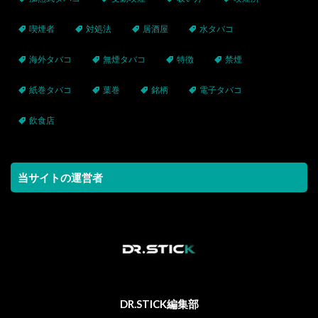
喫煙者
対処法
居酒屋
水タバコ
海外タバコ
無煙タバコ
特徴
禁煙
紙巻タバコ
葉巻
銘柄
電子タバコ
飲食店
当サイトの運営者
DR.STICK編集部