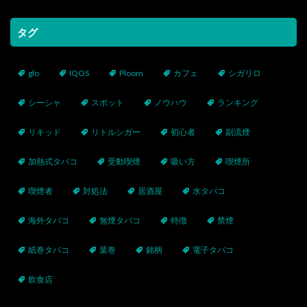
タグ
glo
IQOS
Ploom
カフェ
シガリロ
シーシャ
スポット
ノウハウ
ランキング
リキッド
リトルシガー
初心者
副流煙
加熱式タバコ
受動喫煙
吸い方
喫煙所
喫煙者
対処法
居酒屋
水タバコ
海外タバコ
無煙タバコ
特徴
禁煙
紙巻タバコ
葉巻
銘柄
電子タバコ
飲食店