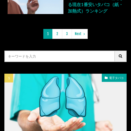
る現在1番安いタバコ（紙・
加熱式）ランキング
1
2
3
Next
電子タバコ