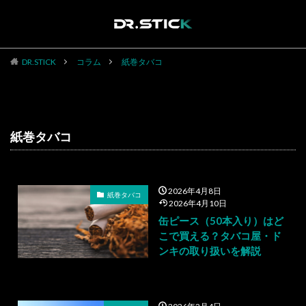
DR.STICK
コラム
紙巻タバコ
TAG
紙巻タバコ
2026年4月8日
紙巻タバコ
2026年4月10日
缶ピース（50本入り）はど
こで買える？タバコ屋・ド
ンキの取り扱いを解説