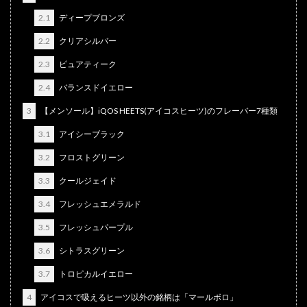
2.1
ディープブロンズ
2.2
クリアシルバー
2.3
ピュアティーク
2.4
バランスドイエロー
3
【メンソール】iQOS HEETS(アイコスヒーツ)のフレーバー7種類
3.1
アイシーブラック
3.2
フロストグリーン
3.3
クールジェイド
3.4
フレッシュエメラルド
3.5
フレッシュパープル
3.6
シトラスグリーン
3.7
トロピカルイエロー
4
アイコスで吸えるヒーツ以外の銘柄は「マールボロ」