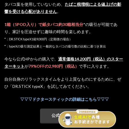
タバコ葉を使用していないため、
たばこ税増税による値上げの影
響を受ける心配がありません
。
1箱（5POD入り）で紙タバコ約30箱相当分
*の吸引が可能であ
り、家計を圧迫せずに趣味の時間を楽しめます。
*：
DR.STICK typeX1箱9,000円（定期便の場合）
*：t
ypeXの吸引測定結果と一般的なタバコの吸引数の比較に基づき算出
今なら公式HPからの購入で、
通常価格14,200円（税込）のスター
ターキット
が
79%OFFの2,980円（税込）
で手に入ります。
自分自身のリラックスタイムをより上質なものにするために、ぜ
ひ「DR.STICK typeX」を試してみてください。
▽▽▽ドクタースティックの詳細はこちら▽▽▽
公式HPを見る