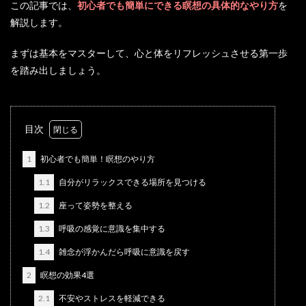
この記事では、
初心者でも簡単にできる瞑想の具体的なやり方
を
解説します。
まずは基本をマスターして、心と体をリフレッシュさせる第一歩
を踏み出しましょう。
目次
1
初心者でも簡単！瞑想のやり方
1.1
自分がリラックスできる場所を見つける
1.2
座って姿勢を整える
1.3
呼吸の感覚に意識を集中する
1.4
雑念が浮かんだら呼吸に意識を戻す
2
瞑想の効果4選
2.1
不安やストレスを軽減できる