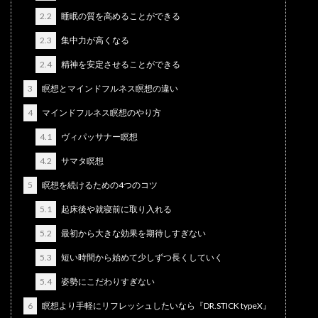
2.2
睡眠の質を高めることができる
2.3
集中力が高くなる
2.4
精神を安定させることができる
3
瞑想とマインドフルネス瞑想の違い
4
マインドフルネス瞑想のやり方
4.1
ヴィパッサナー瞑想
4.2
サマタ瞑想
5
瞑想を続けるための4つのコツ
5.1
起床後や就寝前に取り入れる
5.2
最初から大きな効果を期待しすぎない
5.3
短い時間から始めて少しずつ長くしていく
5.4
姿勢にこだわりすぎない
6
瞑想より手軽にリフレッシュしたいなら『DR.STICK typeX』