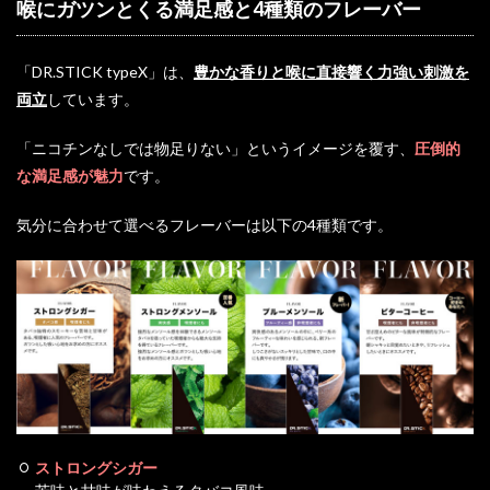
喉にガツンとくる満足感と4種類のフレーバー
「DR.STICK typeX」は、
豊かな香りと喉に直接響く力強い刺激を
両立
しています。
「ニコチンなしでは物足りない」というイメージを覆す、
圧倒的
な満足感が魅力
です。
気分に合わせて選べるフレーバーは以下の4種類です。
ストロングシガー