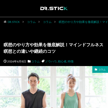
DR.STICK
コラム
コラム
瞑想のやり方や効果を徹底解説！マイ
瞑想のやり方や効果を徹底解説！マインドフルネス
瞑想との違いや継続のコツ
2026年6月8日
コラム
ノウハウ
,
初心者
,
特徴
コラム