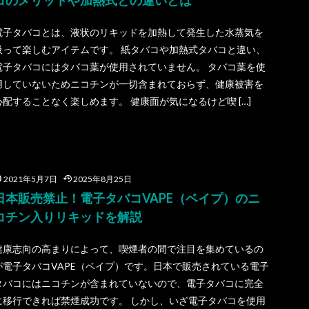
コのメリットや加熱式との違いとは
電子タバコとは、液状のリキッドを加熱して発生した水蒸気を
吸って楽しむアイテムです。 紙タバコや加熱式タバコと違い、
電子タバコにはタバコ葉が使用されていません。 タバコ葉を使
用していないためニコチンが一切含まれておらず、健康被害を
心配することなく楽しめます。 健康面が気になるけど喫 […]
2021年5月7日
2025年8月25日
日本販売禁止！電子タバコVAPE（ベイプ）のニ
コチン入りリキッドを解説
健康志向の高まりによって、喫煙者の間で注目を集めているの
が電子タバコVAPE（ベイプ）です。日本で販売されている電子
タバコにはニコチンが含まれていないので、電子タバコに完全
に移行できれば禁煙成功です。 しかし、いざ電子タバコを使用