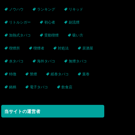
ノウハウ
ランキング
リキッド
リトルシガー
初心者
副流煙
加熱式タバコ
受動喫煙
吸い方
喫煙所
喫煙者
対処法
居酒屋
水タバコ
海外タバコ
無煙タバコ
特徴
禁煙
紙巻タバコ
葉巻
銘柄
電子タバコ
飲食店
当サイトの運営者