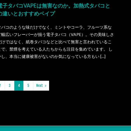
電子タバコVAPEは無害なのか。加熱式タバコと
の違いとおすすめベイプ
タバコのような味だけでなく、ミントやコーラ、フルーツ系な
ど幅広いフレーバーが揃う電子タバコ（VAPE）。その美味しさ
だけではなく、紙巻タバコなどと比べて無害と言われているこ
とで、禁煙を考えている人たちからも注目を集めています。 し
かし、本当に健康被害がないのか気になっている方もい […]
2
3
4
5
Next