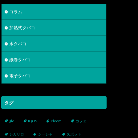
コラム
加熱式タバコ
水タバコ
紙巻タバコ
電子タバコ
タグ
glo
IQOS
Ploom
カフェ
シガリロ
シーシャ
スポット